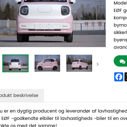
Model
EØF g
kompak
bymob
sikker
byens
avanc
F
odukt beskrivelse
u er en dygtig producent og leverandør af lavhastigheds e
r EØF -godkendte elbiler til lavhastigheds -biler til en o
akte os med det samme!