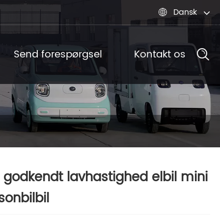
Dansk

Send forespørgsel
Kontakt os
 godkendt lavhastighed elbil mini
sonbilbil