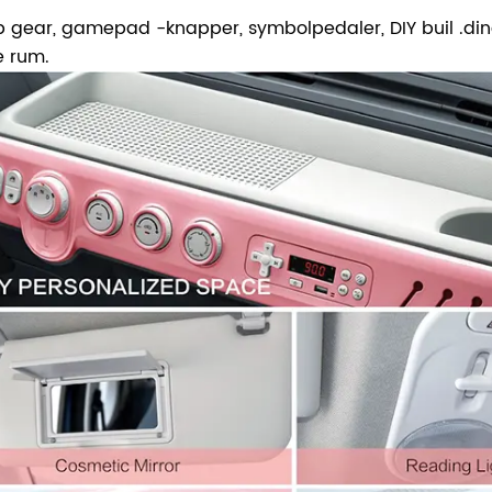
 gear, gamepad -knapper, symbolpedaler, DIY buil .ding
e rum.