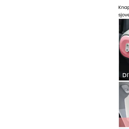
Knap
sjov