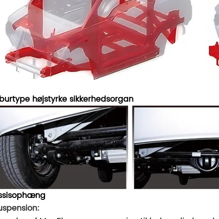
burtype højstyrke sikkerhedsorgan
ssisophæng
uspension: