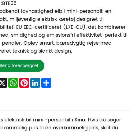
:BTE05
odkendt lavhastighed elbil mini-personbil: en
t, miljøvenlig elektrisk køretøj designet til
ilitet. EU EEC-certificeret (L7E-CU), det kombinerer
hed, smidighed og emissionsfri effektivitet-perfekt til
 pendler. Oplev smart, bæredygtig rejse med
eret teknisk og slankt design.
Send forespørgsel
acebook
X
WhatsApp
Pinterest
LinkedIn
Share
lektrisk bil mini -personbil i Kina. Hvis du søger
verkommelig pris til en overkommelig pris, skal du