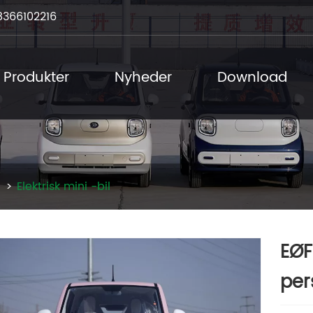
8366102216
Produkter
Nyheder
Download
Elektrisk mini -bil
EØF
per